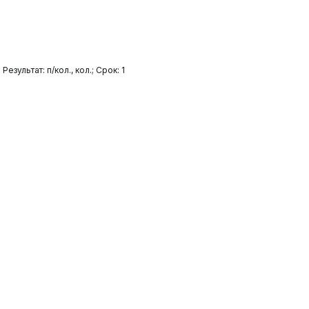
ультат: п/кол., кол.; Срок: 1