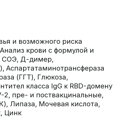
вья и возможного риска
Анализ крови с формулой и
+ СОЭ, Д-димер,
), Аспартатаминотрансфераза
аза (ГГТ), Глюкоза,
нтител класса IgG к RBD-домену
V-2, пре- и поствакцинальные,
), Липаза, Мочевая кислота,
, Цинк