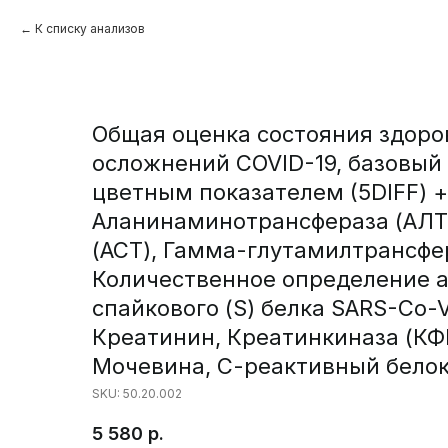
К списку анализов
Общая оценка состояния здоро
осложнений COVID-19, базовый 
цветным показателем (5DIFF) 
Аланинаминотрансфераза (АЛТ
(АСТ), Гамма-глутамилтрансфер
Количественное определение а
спайкового (S) белка SARS-Co-
Креатинин, Креатинкиназа (КФК
Мочевина, С-реактивный белок
SKU:
50.20.002
5 580
р.