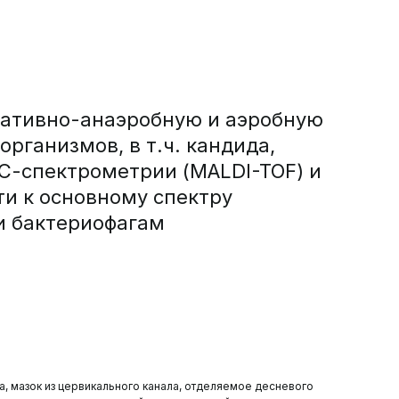
тативно-анаэробную и аэробную
рганизмов, в т.ч. кандида,
-спектрометрии (MALDI-TOF) и
и к основному спектру
и бактериофагам
ща, мазок из цервикального канала, отделяемое десневого