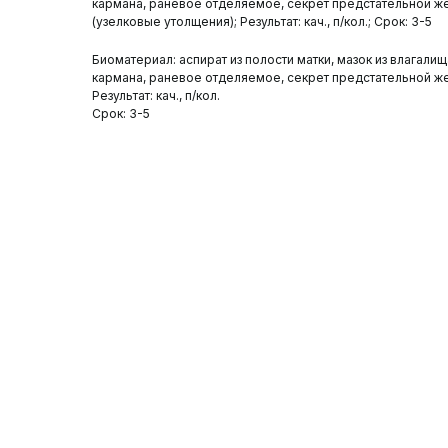
кармана, раневое отделяемое, секрет предстательной желе
(узелковые утолщения); Результат: кач., п/кол.; Срок: 3-5
Биоматериал: аспират из полости матки, мазок из влагали
кармана, раневое отделяемое, секрет предстательной жел
Результат: кач., п/кол.
Срок: 3-5