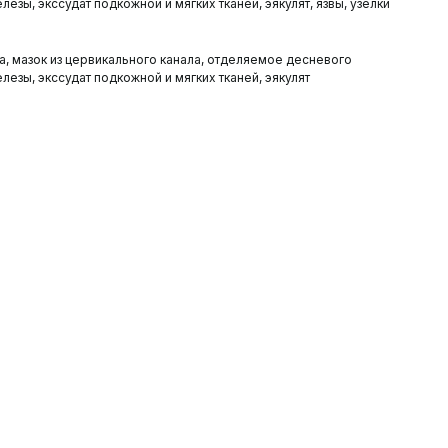
зы, экссудат подкожной и мягких тканей, эякулят, язвы, узелки
ща, мазок из цервикального канала, отделяемое десневого
езы, экссудат подкожной и мягких тканей, эякулят