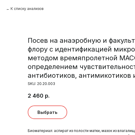
К списку анализов
Посев на анаэробную и факуль
флору с идентификацией микроо
методом времяпролетной МАСС
определением чувствительност
антибиотиков, антимикотиков 
SKU:
20.20.003
2 460
р.
Выбрать
Биоматериал: аспират из полости матки, мазок из влагали