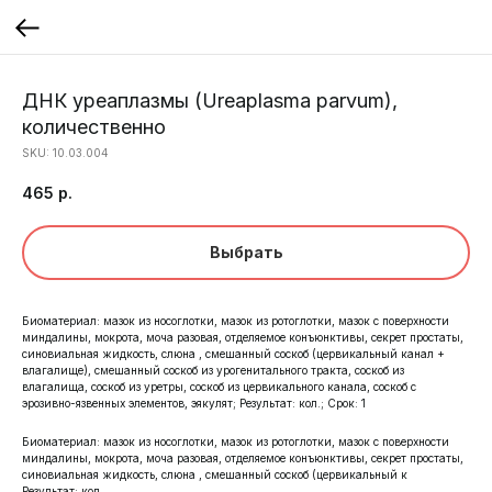
ДНК уреаплазмы (Ureaplasma parvum),
количественно
SKU:
10.03.004
465
р.
Выбрать
Биоматериал: мазок из носоглотки, мазок из ротоглотки, мазок с поверхности
миндалины, мокрота, моча разовая, отделяемое конъюнктивы, секрет простаты,
синовиальная жидкость, слюна , смешанный соскоб (цервикальный канал +
влагалище), смешанный соскоб из урогенитального тракта, соскоб из
влагалища, соскоб из уретры, соскоб из цервикального канала, соскоб с
эрозивно-язвенных элементов, эякулят; Результат: кол.; Срок: 1
Биоматериал: мазок из носоглотки, мазок из ротоглотки, мазок с поверхности
миндалины, мокрота, моча разовая, отделяемое конъюнктивы, секрет простаты,
синовиальная жидкость, слюна , смешанный соскоб (цервикальный к
Результат: кол.