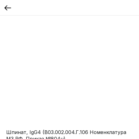
Шпинат, IgG4 (B03.002.004.Г.106 Номенклатура
МЗ РФ, Приказ №804н)