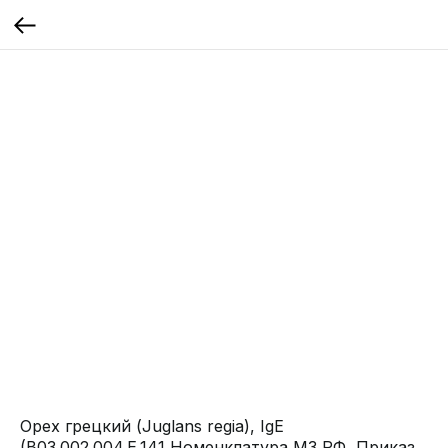
Орех грецкий (Juglans regia), IgE
(B03.002.004.Е.141 Номенклатура МЗ РФ, Приказ