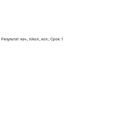
ультат: кач., п/кол., кол.; Срок: 1