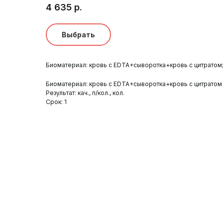
4 635
р.
Выбрать
Биоматериал: кровь с EDTA+сыворотка+кровь с цитратом; Рез
Биоматериал: кровь с EDTA+сыворотка+кровь с цитратом
Результат: кач., п/кол., кол.
Срок: 1