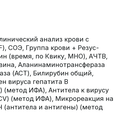
линический анализ крови с
), СОЭ, Группа крови + Резус-
н (время, по Квику, МНО), АЧТВ,
евина, Аланинаминотрансфераза
аза (АСТ), Билирубин общий,
н вируса гепатита В
) (метод ИФА), Антитела к вирусу
CV) (метод ИФА), Микрореакция на
Ч (антитела и антигены) (метод