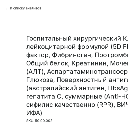
К списку анализов
Госпитальный хирургический К
лейкоцитарной формулой (5DIFF
фактор, Фибриноген, Протромби
Общий белок, Креатинин, Моч
(АЛТ), Аспартатаминотрансфер
Глюкоза, Поверхностный антиге
(австралийский антиген, HbsAg
гепатита С, суммарные (Anti-H
сифилис качественно (RPR), ВИ
ИФА)
SKU:
50.00.003