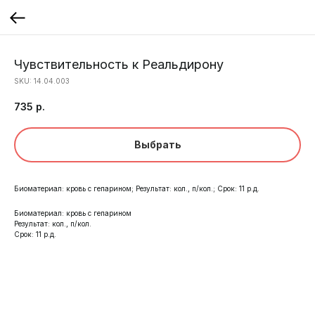
Чувствительность к Реальдирону
SKU:
14.04.003
735
р.
Выбрать
Биоматериал: кровь с гепарином; Результат: кол., п/кол.; Срок: 11 р.д.
Биоматериал: кровь с гепарином
Результат: кол., п/кол.
Срок: 11 р.д.