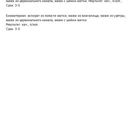
мазок из цервикального канала, мазок с шейки матки; Результат: кач., п/кол.;
Срок: 3-5
Биоматериал: аспират из полости матки, мазок из влагалища, мазок из уретры,
мазок из цервикального канала, мазок с шейки матки
Результат: кач., п/кол.
Срок: 3-5