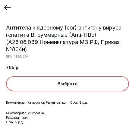
Антитела к ядерному (cor) антигену вируса
гепатита В, суммарные (Anti-HBc)
(A26.06.039 Номенклатура МЗ РФ, Приказ
№804н)
SKU:
11.02.004
765
р.
Выбрать
Биоматериал: сыворотка; Результат: кач.; Срок: 5 р.д.
Биоматериал: сыворотка
Результат: кач.
Срок: 5 р.д.