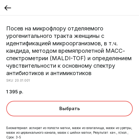
Посев на микрофлору отделяемого
урогенитального тракта женщины с
идентификацией микроорганизмов, в т.ч.
кандида, методом времяпролетной МАСС-
спектрометрии (MALDI-TOF) и определением
чувствительности к основному спектру
антибиотиков и антимикотиков
SKU:
20.01.001
1 395
р.
Выбрать
Биоматериал: аспират из полости матки, мазок из влагалища, мазок из уретры,
мазок из цервикального канала, мазок с шейки матки; Результат: кач., п/кол.;
Срок: 3-5