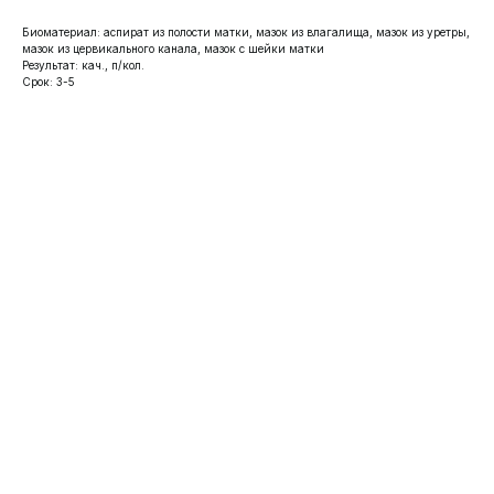
Биоматериал: аспират из полости матки, мазок из влагалища, мазок из уретры,
мазок из цервикального канала, мазок с шейки матки
Результат: кач., п/кол.
Срок: 3-5