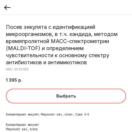
Посев эякулята с идентификацией
микроорганизмов, в т.ч. кандида, методом
времяпролетной МАСС-спектрометрии
(MALDI-TOF) и определением
чувствительности к основному спектру
антибиотиков и антимикотиков
SKU:
20.21.002
1 395
р.
Выбрать
Биоматериал: эякулят; Результат: кач., п/кол.; Срок: 3-5
Биоматериал: эякулят
Результат: кач., п/кол.