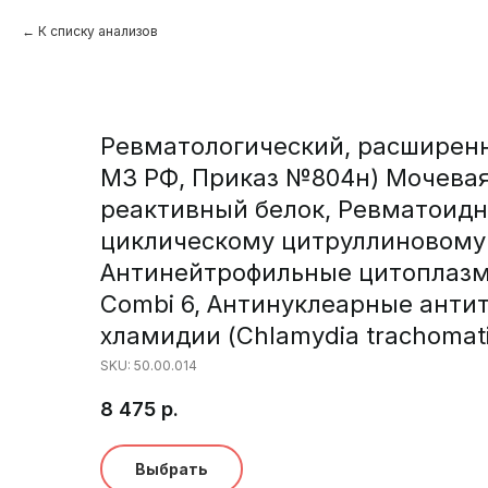
К списку анализов
Ревматологический, расширенн
МЗ РФ, Приказ №804н) Мочевая
реактивный белок, Ревматоидн
циклическому цитруллиновому п
Антинейтрофильные цитоплазма
Combi 6, Антинуклеарные антит
хламидии (Chlamydia trachomati
SKU:
50.00.014
8 475
р.
Выбрать