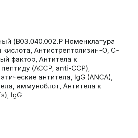
ый (B03.040.002.Р Номенклатура
 кислота, Антистрептолизин-О, С-
ый фактор, Антитела к
ептиду (ACCP, anti-CCP),
тические антитела, IgG (ANCA),
ела, иммуноблот, Антитела к
s), IgG