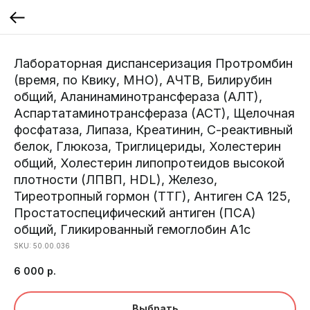
Лабораторная диспансеризация Протромбин
(время, по Квику, МНО), АЧТВ, Билирубин
общий, Аланинаминотрансфераза (АЛТ),
Аспартатаминотрансфераза (АСТ), Щелочная
фосфатаза, Липаза, Креатинин, С-реактивный
белок, Глюкоза, Триглицериды, Холестерин
общий, Холестерин липопротеидов высокой
плотности (ЛПВП, HDL), Железо,
Тиреотропный гормон (ТТГ), Антиген СА 125,
Простатоспецифический антиген (ПСА)
общий, Гликированный гемоглобин А1с
SKU:
50.00.036
6 000
р.
Выбрать