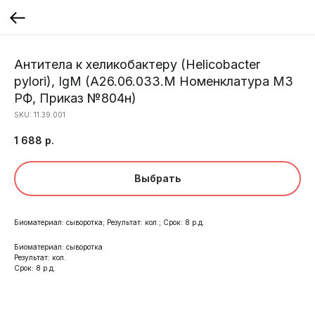
Антитела к хеликобактеру (Helicobacter
pylori), IgМ (A26.06.033.М Номенклатура МЗ
РФ, Приказ №804н)
SKU:
11.39.001
1 688
р.
Выбрать
Биоматериал: сыворотка; Результат: кол.; Срок: 8 р.д.
Биоматериал: сыворотка
Результат: кол.
Срок: 8 р.д.