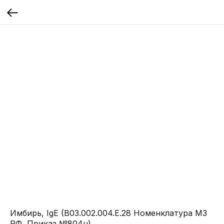
Имбирь, IgE (B03.002.004.Е.28 Номенклатура МЗ
РФ, Приказ №804н)