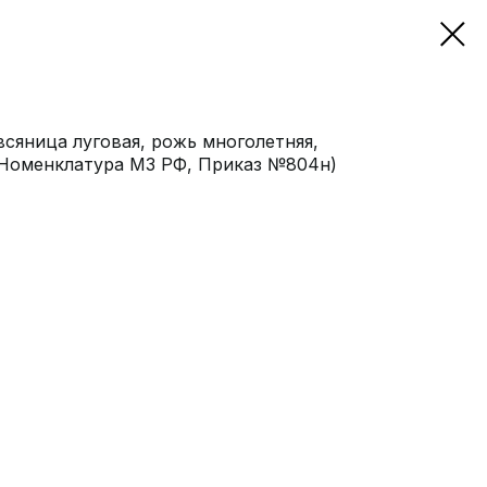
овсяница луговая, рожь многолетняя,
0 Номенклатура МЗ РФ, Приказ №804н)