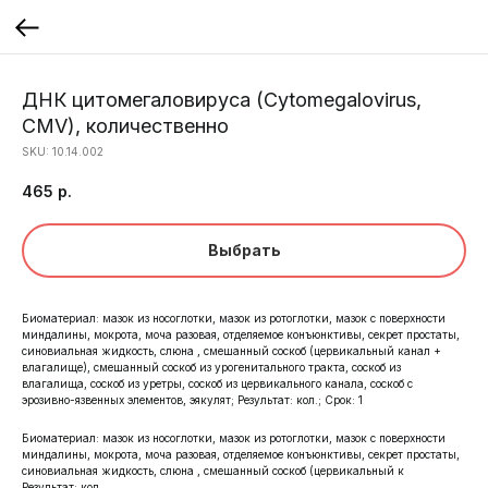
ДНК цитомегаловируса (Cytomegalovirus,
CMV), количественно
SKU:
10.14.002
465
р.
Выбрать
Биоматериал: мазок из носоглотки, мазок из ротоглотки, мазок с поверхности
миндалины, мокрота, моча разовая, отделяемое конъюнктивы, секрет простаты,
синовиальная жидкость, слюна , смешанный соскоб (цервикальный канал +
влагалище), смешанный соскоб из урогенитального тракта, соскоб из
влагалища, соскоб из уретры, соскоб из цервикального канала, соскоб с
эрозивно-язвенных элементов, эякулят; Результат: кол.; Срок: 1
Биоматериал: мазок из носоглотки, мазок из ротоглотки, мазок с поверхности
миндалины, мокрота, моча разовая, отделяемое конъюнктивы, секрет простаты,
синовиальная жидкость, слюна , смешанный соскоб (цервикальный к
Результат: кол.