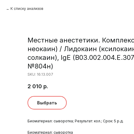
К списку анализов
Местные анестетики. Комплекс
неокаин) / Лидокаин (ксилокаин
солкаин), IgE (B03.002.004.Е.3
№804н)
SKU:
16.13.007
2 010
р.
Выбрать
Биоматериал: сыворотка; Результат: кол.; Срок: 5 р.д.
Биоматериал: сыворотка